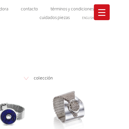
adora
contacto
términos y condiciones
cuidados piezas
ENGLISH
colección