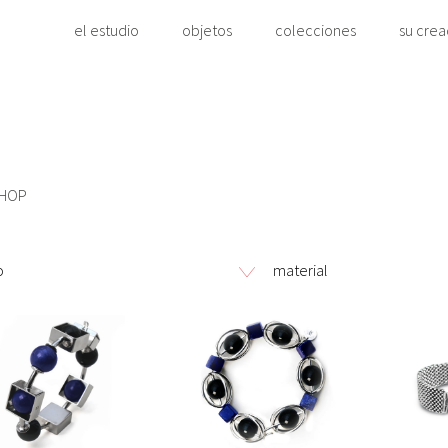
el estudio
objetos
colecciones
su cre
SHOP
o
material