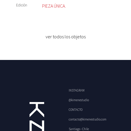
Edición
PIEZA ÚNICA.
ver todos los objetos
INSTAGRAM
@kimenestudio
CONTACTO
contacto@kimenestudio.com
Santiago - Chile